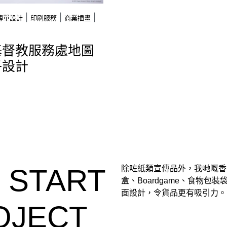
|
|
|
傳單設計
印刷服務
商業插畫
基督教服務處地圖
子設計
S START
除咗紙類宣傳品外，我哋嘅香
盒、Boardgame、食物包
面設計，令貨品更有吸引力。
OJECT