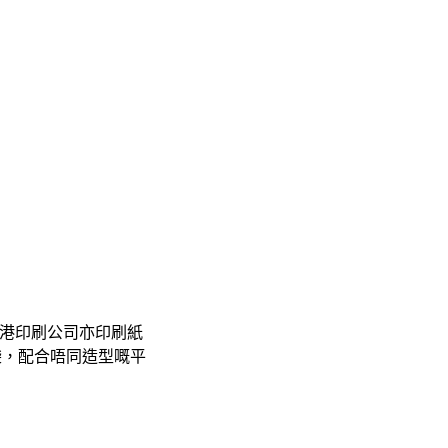
港印刷公司亦印刷紙
裝袋，配合唔同造型嘅平