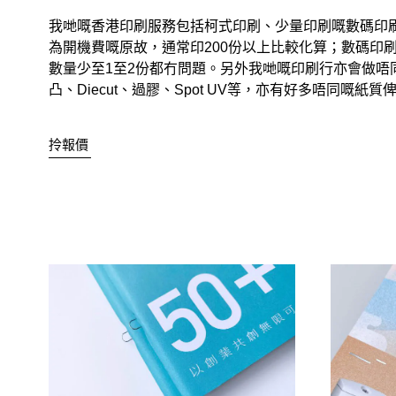
我哋嘅香港印刷服務包括柯式印刷、少量印刷嘅數碼印
為開機費嘅原故，通常印200份以上比較化算；數碼印
數量少至1至2份都冇問題。另外我哋嘅印刷行亦會做唔
凸、Diecut、過膠、Spot UV等，亦有好多唔同嘅紙質
拎報價