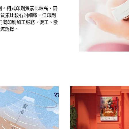
刷。柯式印刷質素比較高，因
刷質素比較冇咁細緻，但印刷
同嘅印刷加工服務，燙工、激
俾您選擇。