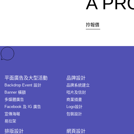
A PR
拎報價
平面廣告及大型活動
品牌設計
Backdrop Event 設計
品牌系統建立
Banner 橫額
咭片及信封
多媒體廣告
商業插畫
Facebook 及 IG 廣告
Logo設計
宣傳海報
包裝設計
易拉架
排版設計
網頁設計