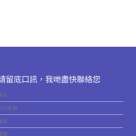
請留底口訊，我哋盡快聯絡您