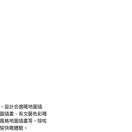
，設計合適嘅地圖插
圖插畫、有文藝色彩嘅
風格地圖插畫等，除咗
愉快嘅體驗。