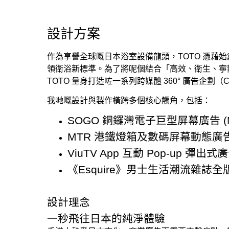
設計方案
作為享譽全球嘅日本浴室設備龍頭，TOTO 憑藉始創嘅
領衛浴新標準。為了將呢個結合「高效、衛生、寧
TOTO 量身打造咗一系列跨媒體 360° 廣告企劃（Cros
我哋嘅設計與製作橫跨多個核心觸角，包括：
SOGO 銅鑼灣電子巨型屏幕廣告 (Mega
MTR 港鐵燈箱及數碼屏幕動態廣告 (MTR
ViuTV App 互動 Pop-up 彈出式
《Esquire》男士生活潮流雜誌
設計理念
一秒飛往日本的純淨體驗