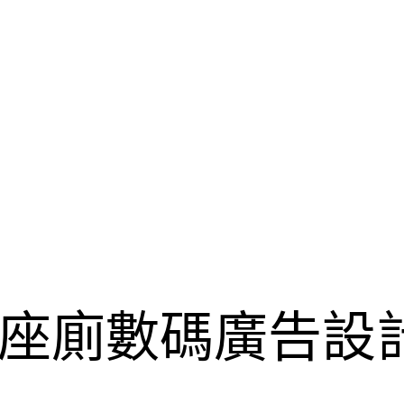
漩式座廁數碼廣告設