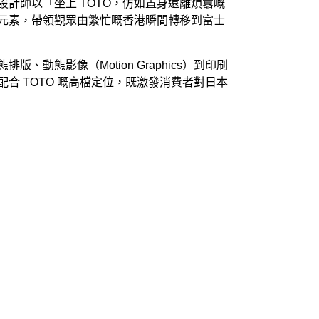
計師以「坐上 TOTO，仿如置身遠離煩囂嘅
元素，帶領觀眾由繁忙嘅香港瞬間轉移到富士
動態影像（Motion Graphics）到印刷
合 TOTO 嘅高檔定位，既激發消費者對日本