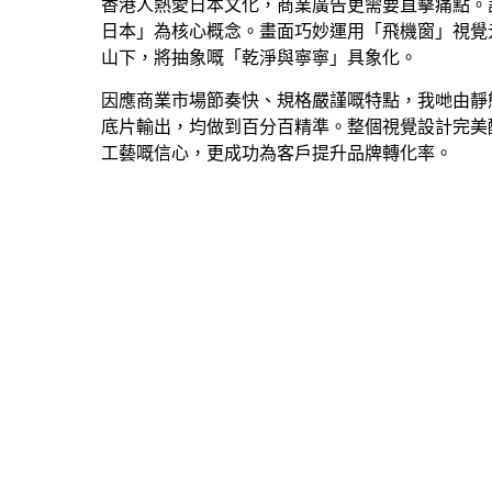
香港人熱愛日本文化，商業廣告更需要直擊痛點。設
日本」為核心概念。畫面巧妙運用「飛機窗」視覺
山下，將抽象嘅「乾淨與寧寧」具象化。
因應商業市場節奏快、規格嚴謹嘅特點，我哋由靜態排版、
底片輸出，均做到百分百精準。整個視覺設計完美配
工藝嘅信心，更成功為客戶提升品牌轉化率。