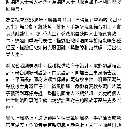
助聽障人士融入社會，為聽障人士爭取更加多福利同埋發
展機會。
為慶祝成立55週年，聾福會聯同「有骨氣」舉辦咗《四季
人生》舞台劇，將聽障、健聽、手語呈現係舞台劇上，實
現共融藝術。《四季人生》係改編自聽障人士嘅真實故
事，通過四季嘅代表性，描述佢哋喺唔同年齡階段嘅各種
經歷，描繪佢哋如何克服困難，與聽障和諧共處，活出快
樂人生。
喺呢套戲劇表演中，我哋提供咗海報設計、電郵邀請咭設
計、舞台劇場刊設計、門票設計，同埋巴士車身廣告設
計。平面設計師為咗讓宣傳設計更有故事性，將畫面嘅焦
點放係主角嘅耳仔上，微風吹過，象徵春夏秋冬嘅四片葉
子飄落到耳仔旁邊，整體氛圍令人不期然想，究竟呢個人
經歷咗啲咩事呢？藉此誘發讀者對主角嘅故事產生更多興
趣。
喺設計風格上，設計師用咗油畫筆刷風格，手繪油畫感覺
帶有溫度，令讀者更有親切感。顏色上，耳仔、面頰同頭